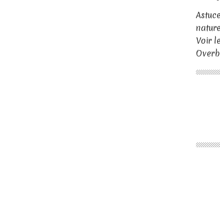
Astuc
nature
Voir l
Overb