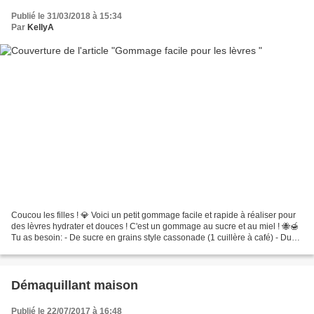
Publié le 31/03/2018 à 15:34
Par
KellyA
Coucou les filles ! 💎 Voici un petit gommage facile et rapide à réaliser pour
des lèvres hydrater et douces ! C'est un gommage au sucre et au miel ! 🐝🍯
Tu as besoin: - De sucre en grains style cassonade (1 cuillère à café) - Du
miel liquide. 🍯 (1 cuillère...
Démaquillant maison
Publié le 22/07/2017 à 16:48