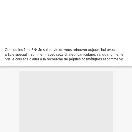
Coucou les filles ! 💎 Je suis ravie de vous retrouver aujourd'hui avec un
article spécial « summer » avec cette chaleur caniculaire, j'ai quand même
pris le courage d'aller à la recherche de pépites cosmétiques et comme vous
le savez c'est un véritable...